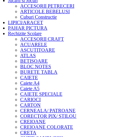
Jucarii si Jocuri
ACCESORII PETRECERI
ARTICOLE BEBELUSI
Cuburi Constructie
LIPICI/ARACET
PAHAR PICTURA
Rechizite Scolare
ACCESORII CRAFT
ACUARELE
ASCUTITOARE
ATLAS
BETISOARE
BLOC NOTES
BURETE TABLA
CAIETE
Caiete A4
Caiete A5
CAIETE SPECIALE
CARIOCI
CARTON
CERNEALA/ PATROANE
CORECTOR PIX/ STILOU
CREIOANE
CREIOANE COLORATE
CRETA