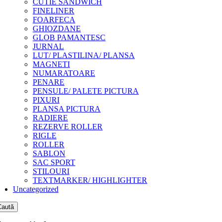
CUTIE SANDWICH
FINELINER
FOARFECA
GHIOZDANE
GLOB PAMANTESC
JURNAL
LUT/ PLASTILINA/ PLANSA
MAGNETI
NUMARATOARE
PENARE
PENSULE/ PALETE PICTURA
PIXURI
PLANSA PICTURA
RADIERE
REZERVE ROLLER
RIGLE
ROLLER
SABLON
SAC SPORT
STILOURI
TEXTMARKER/ HIGHLIGHTER
Uncategorized
Caută