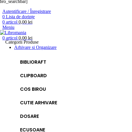
ibro_searchbar]
Autentificare / Înregistrare
0
Lista de dorințe
0
articol
0,00
lei
Meniu
0
articol
0,00
lei
Categorii Produse
Arhivare si Organizare
BIBLIORAFT
CLIPBOARD
COS BIROU
CUTIE ARHIVARE
DOSARE
ECUSOANE