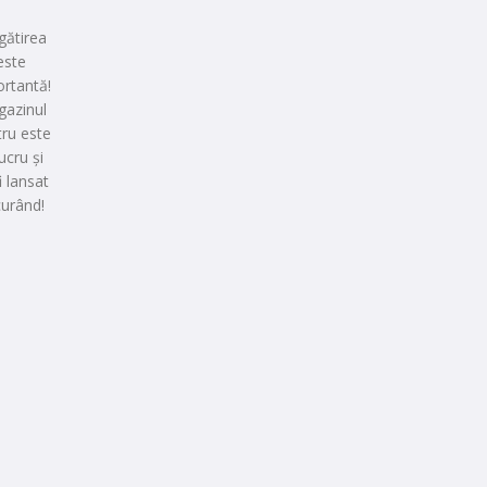
gătirea
este
rtantă!
azinul
ru este
lucru și
i lansat
curând!