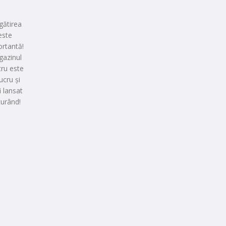
gătirea
este
rtantă!
azinul
ru este
lucru și
i lansat
curând!