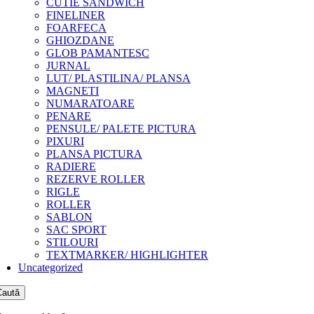
CUTIE SANDWICH
FINELINER
FOARFECA
GHIOZDANE
GLOB PAMANTESC
JURNAL
LUT/ PLASTILINA/ PLANSA
MAGNETI
NUMARATOARE
PENARE
PENSULE/ PALETE PICTURA
PIXURI
PLANSA PICTURA
RADIERE
REZERVE ROLLER
RIGLE
ROLLER
SABLON
SAC SPORT
STILOURI
TEXTMARKER/ HIGHLIGHTER
Uncategorized
Caută