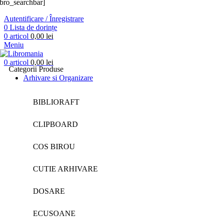
ibro_searchbar]
Autentificare / Înregistrare
0
Lista de dorințe
0
articol
0,00
lei
Meniu
0
articol
0,00
lei
Categorii Produse
Arhivare si Organizare
BIBLIORAFT
CLIPBOARD
COS BIROU
CUTIE ARHIVARE
DOSARE
ECUSOANE