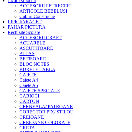
Jucarii si Jocuri
ACCESORII PETRECERI
ARTICOLE BEBELUSI
Cuburi Constructie
LIPICI/ARACET
PAHAR PICTURA
Rechizite Scolare
ACCESORII CRAFT
ACUARELE
ASCUTITOARE
ATLAS
BETISOARE
BLOC NOTES
BURETE TABLA
CAIETE
Caiete A4
Caiete A5
CAIETE SPECIALE
CARIOCI
CARTON
CERNEALA/ PATROANE
CORECTOR PIX/ STILOU
CREIOANE
CREIOANE COLORATE
CRETA