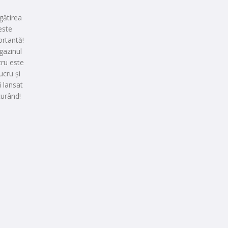
gătirea
este
rtantă!
azinul
ru este
lucru și
i lansat
curând!