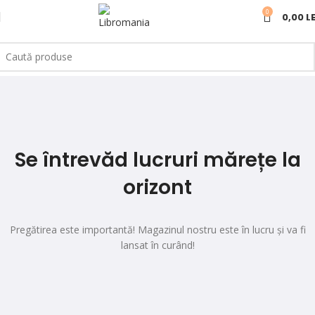
0
0,00
LE
Se întrevăd lucruri mărețe la
orizont
Pregătirea este importantă! Magazinul nostru este în lucru și va fi
lansat în curând!