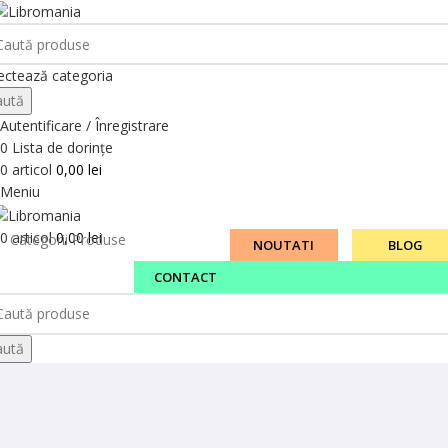
ectează categoria
aută
Autentificare / Înregistrare
0
Lista de dorințe
0
articol
0,00
lei
Meniu
0
articol
0,00
lei
Categorii Produse
NOUTATI
BLOG
CONTACT
aută