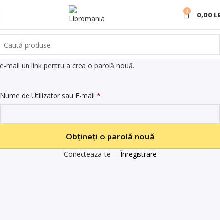
0
0,00
LE
Introduceți numele de utilizator sau adresa de e-mail. Veți primi prin
e-mail un link pentru a crea o parolă nouă.
Nume de Utilizator sau E-mail
*
Conecteaza-te
Înregistrare