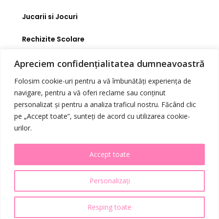
Jucarii si Jocuri
Rechizite Scolare
Link-uri Utile
Apreciem confidențialitatea dumneavoastră
Folosim cookie-uri pentru a vă îmbunătăți experiența de
Magazin
navigare, pentru a vă oferi reclame sau conținut
personalizat și pentru a analiza traficul nostru. Făcând clic
Noutati
pe „Accept toate”, sunteți de acord cu utilizarea cookie-
urilor.
Abonament
Blog
Accept toate
Promotii
Personalizați
Contact
Resping toate
0