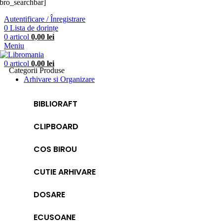
ibro_searchbar]
Autentificare / Înregistrare
0
Lista de dorințe
0
articol
0,00
lei
Meniu
0
articol
0,00
lei
Categorii Produse
Arhivare si Organizare
BIBLIORAFT
CLIPBOARD
COS BIROU
CUTIE ARHIVARE
DOSARE
ECUSOANE