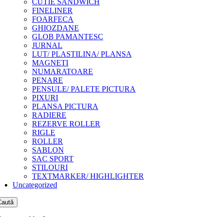
CUTIE SANDWICH
FINELINER
FOARFECA
GHIOZDANE
GLOB PAMANTESC
JURNAL
LUT/ PLASTILINA/ PLANSA
MAGNETI
NUMARATOARE
PENARE
PENSULE/ PALETE PICTURA
PIXURI
PLANSA PICTURA
RADIERE
REZERVE ROLLER
RIGLE
ROLLER
SABLON
SAC SPORT
STILOURI
TEXTMARKER/ HIGHLIGHTER
Uncategorized
Caută