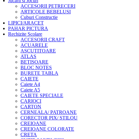
Jucarii si Jocuri
ACCESORII PETRECERI
ARTICOLE BEBELUSI
Cuburi Constructie
LIPICI/ARACET
PAHAR PICTURA
Rechizite Scolare
ACCESORII CRAFT
ACUARELE
ASCUTITOARE
ATLAS
BETISOARE
BLOC NOTES
BURETE TABLA
CAIETE
Caiete A4
Caiete A5
CAIETE SPECIALE
CARIOCI
CARTON
CERNEALA/ PATROANE
CORECTOR PIX/ STILOU
CREIOANE
CREIOANE COLORATE
CRETA