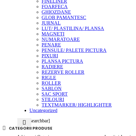
FINELINER
FOARFECA
GHIOZDANE
GLOB PAMANTESC
JURNAL
LUT/ PLASTILINA/ PLANSA
MAGNETI
NUMARATOARE
PENARE
PENSULE/ PALETE PICTURA
PIXURI
PLANSA PICTURA
RADIERE
REZERVE ROLLER
RIGLE
ROLLER
SABLON
SAC SPORT
STILOURI
TEXTMARKER/ HIGHLIGHTER
Uncategorized
[libro_searchbar]
CATEGORII PRODUSE