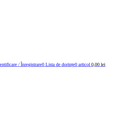
ntificare / Înregistrare
0
Lista de dorințe
0
articol
0,00
lei