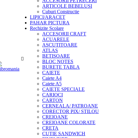
ACCESORII PETRECERI
ARTICOLE BEBELUSI
Cuburi Constructie
LIPICI/ARACET
PAHAR PICTURA
Rechizite Scolare
ACCESORII CRAFT
ACUARELE
ASCUTITOARE
ATLAS
BETISOARE
BLOC NOTES
BURETE TABLA
CAIETE
Caiete A4
Caiete A5
CAIETE SPECIALE
CARIOCI
CARTON
CERNEALA/ PATROANE
CORECTOR PIX/ STILOU
CREIOANE
CREIOANE COLORATE
CRETA
CUTIE SANDWICH